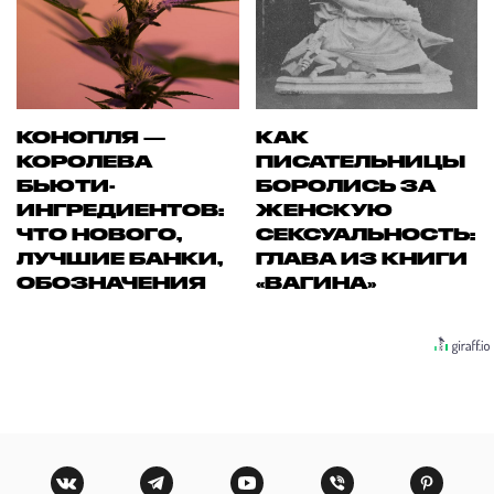
КОНОПЛЯ —
КАК
КОРОЛЕВА
ПИСАТЕЛЬНИЦЫ
БЬЮТИ-
БОРОЛИСЬ ЗА
ИНГРЕДИЕНТОВ:
ЖЕНСКУЮ
ЧТО НОВОГО,
СЕКСУАЛЬНОСТЬ:
ЛУЧШИЕ БАНКИ,
ГЛАВА ИЗ КНИГИ
ОБОЗНАЧЕНИЯ
«ВАГИНА»