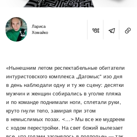
Лариса
Хомайко
«Нынешним летом респектабельные обитатели
интуристовского комплекса „Дагомыс“ изо дня
в день наблюдали одну и ту же сцену: десятки
мужчин и женщин собирались в уголке пляжа
и по команде поднимали ноги, сплетали руки,
круто гнули тело, замирая при этом
в немыслимых позах. <…> Мы все же мудреем
с ходом перестройки. На свет божий вылезает
все, что годами загонялось в подполье» — так