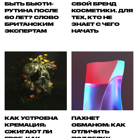
БЫТЬ БЬЮТИ-
СВОЙ БРЕНД
РУТИНА ПОСЛЕ
КОСМЕТИКИ. ДЛЯ
60 ЛЕТ? СЛОВО
ТЕХ, КТО НЕ
БРИТАНСКИМ
ЗНАЕТ С ЧЕГО
ЭКСПЕРТАМ
НАЧАТЬ
КАК УСТРОЕНА
ПАХНЕТ
КРЕМАЦИЯ:
ОБМАНОМ: КАК
СЖИГАЮТ ЛИ
ОТЛИЧИТЬ