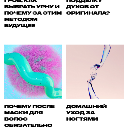
ГРОБ, КАК
ПОДДЕЛКУ
ВЫБРАТЬ УРНУ И
ДУХОВ ОТ
ПОЧЕМУ ЗА ЭТИМ
ОРИГИНАЛА?
МЕТОДОМ
БУДУЩЕЕ
ПОЧЕМУ ПОСЛЕ
ДОМАШНИЙ
МАСКИ ДЛЯ
УХОД ЗА
ВОЛОС
НОГТЯМИ
ОБЯЗАТЕЛЬНО