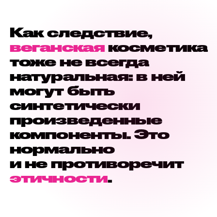
Как следствие,
веганская
косметика
тоже не всегда
натуральная: в ней
могут быть
синтетически
произведенные
компоненты. Это
нормально
и не противоречит
этичности
.