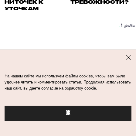
НИТОЧЕК К
ТРЕВОЖНОСТИ?
УТОЧКАМ
На нашем сайте мы используем файлы cookies, чтобы вам было
Контакты
Авторы
Медиа-Кит
удобнее читать и комментировать статьи. Продолжая использовать
наш сайт, вы даете согласие на обработку cookie.
Пользовательское соглашение
Политика обработки персональных данных
OK
Бьюти