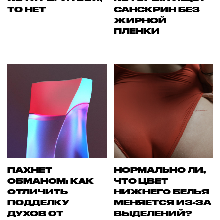
ТО НЕТ
САНСКРИН БЕЗ
ЖИРНОЙ
ПЛЕНКИ
ПАХНЕТ
НОРМАЛЬНО ЛИ,
ОБМАНОМ: КАК
ЧТО ЦВЕТ
ОТЛИЧИТЬ
НИЖНЕГО БЕЛЬЯ
ПОДДЕЛКУ
МЕНЯЕТСЯ ИЗ-ЗА
ДУХОВ ОТ
ВЫДЕЛЕНИЙ?