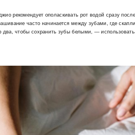
жио рекомендует ополаскивать рот водой сразу посл
рашивание часто начинается между зубами, где скапли
р два, чтобы сохранить зубы белыми, — использоват