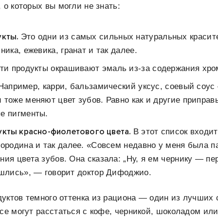
 о которых вы могли не знать:
укты.
Это одни из самых сильных натуральных краси
ника, ежевика, гранат и так далее.
ти продукты окрашивают эмаль из-за содержания хро
Например, карри, бальзамический уксус, соевый соус
 тоже меняют цвет зубов. Равно как и другие приправ
е пигменты.
укты красно-фиолетового цвета.
В этот список входит
мородина и так далее. «Совсем недавно у меня была п
ния цвета зубов. Она сказала: „Ну, я ем чернику — п
ошлись», — говорит доктор Дифоджио.
уктов темного оттенка из рациона — один из лучших
все могут расстаться с кофе, черникой, шоколадом ил