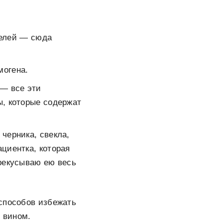
телей — сюда
могена.
 — все эти
ы, которые содержат
 черника, свекла,
ациентка, которая
ерекусываю ею весь
 способов избежать
и вином.