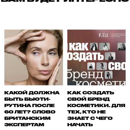
КАКОЙ ДОЛЖНА
КАК СОЗДАТЬ
БЫТЬ БЬЮТИ-
СВОЙ БРЕНД
РУТИНА ПОСЛЕ
КОСМЕТИКИ. ДЛЯ
60 ЛЕТ? СЛОВО
ТЕХ, КТО НЕ
БРИТАНСКИМ
ЗНАЕТ С ЧЕГО
ЭКСПЕРТАМ
НАЧАТЬ