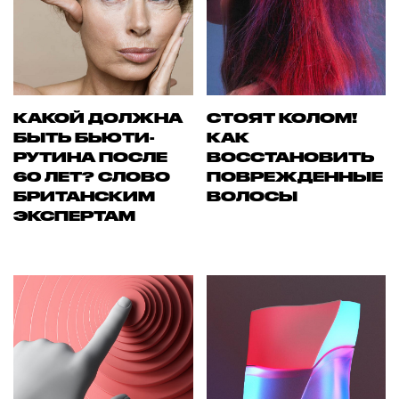
КАКОЙ ДОЛЖНА
СТОЯТ КОЛОМ!
БЫТЬ БЬЮТИ-
КАК
РУТИНА ПОСЛЕ
ВОССТАНОВИТЬ
60 ЛЕТ? СЛОВО
ПОВРЕЖДЕННЫЕ
БРИТАНСКИМ
ВОЛОСЫ
ЭКСПЕРТАМ