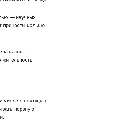
стью — научных
т принести больше
ера ванны,
олжительность
ом числе с помощью
аивать нервную
и.