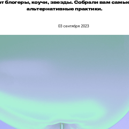
т блогеры, коучи, звезды. Собрали вам самы
альтернативные практики.
03 сентября 2023