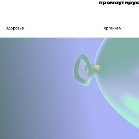
промоутирую
здоровье
организм