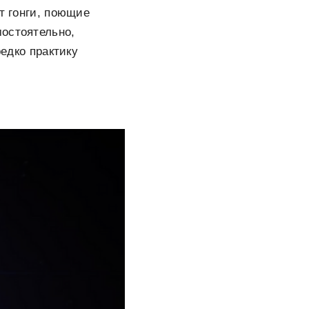
т гонги, поющие
мостоятельно,
редко практику