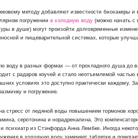
ековому методу добавляют известности биохакеры и 
улярном погружении
в холодную воду
(можно начать с 
уры в душе) могут произойти долговременные измене
еносной и пищеварительной системах, которые улучш
ую воду в разных формах — от прохладного душа до 
одит с радаров коучей и стало неотъемлемой частью
ашних условиях это доступно практически каждому. З
разминку и погружение.
 на стресс от ледяной воды повышением гормонов хор
мина, серотонина и норадреналина. Это компенсатор
и психиатр из Стэнфорда Анна Лембке. Иногда некот
ужение в холодную воду заменяет таблетки и помогае