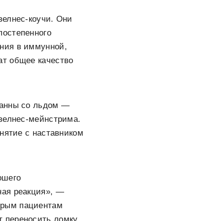
велнес-коучи. Они
постепенного
ния в иммунной,
ат общее качество
ванны со льдом —
 велнес-мейнстрима.
анятие с наставником
ошего
ная реакция», —
орым пациентам
т переносить ломку.