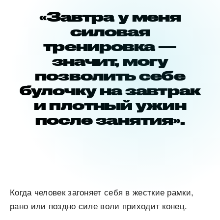
«Завтра у меня
силовая
тренировка —
значит, могу
позволить себе
булочку на завтрак
и плотный ужин
после занятия».
Когда человек загоняет себя в жесткие рамки,
рано или поздно силе воли приходит конец.