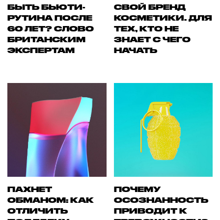
БЫТЬ БЬЮТИ-
СВОЙ БРЕНД
РУТИНА ПОСЛЕ
КОСМЕТИКИ. ДЛЯ
60 ЛЕТ? СЛОВО
ТЕХ, КТО НЕ
БРИТАНСКИМ
ЗНАЕТ С ЧЕГО
ЭКСПЕРТАМ
НАЧАТЬ
ПАХНЕТ
ПОЧЕМУ
ОБМАНОМ: КАК
ОСОЗНАННОСТЬ
ОТЛИЧИТЬ
ПРИВОДИТ К