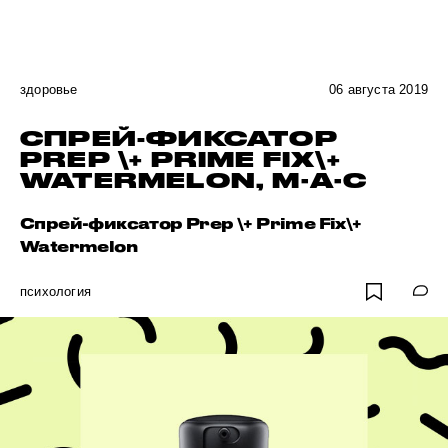
здоровье
06 августа 2019
СПРЕЙ-ФИКСАТОР
PREP \+ PRIME FIX\+
WATERMELON, M·A·C
Спрей-фиксатор Prep \+ Prime Fix\+
Watermelon
психология