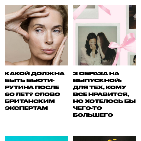
КАКОЙ ДОЛЖНА
3 ОБРАЗА НА
БЫТЬ БЬЮТИ-
ВЫПУСКНОЙ:
РУТИНА ПОСЛЕ
ДЛЯ ТЕХ, КОМУ
60 ЛЕТ? СЛОВО
ВСЕ НРАВИТСЯ,
БРИТАНСКИМ
НО ХОТЕЛОСЬ БЫ
ЭКСПЕРТАМ
ЧЕГО-ТО
БОЛЬШЕГО