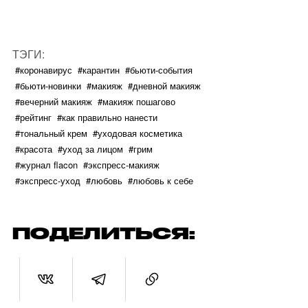
ТЭГИ:
#коронавирус
#карантин
#бьюти-события
#бьюти-новинки
#макияж
#дневной макияж
#вечерний макияж
#макияж пошагово
#рейтинг
#как правильно нанести
#тональный крем
#уходовая косметика
#красота
#уход за лицом
#грим
#журнал flacon
#экспресс-макияж
#экспресс-уход
#любовь
#любовь к себе
ПОДЕЛИТЬСЯ: