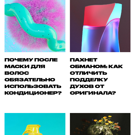
ПОЧЕМУ ПОСЛЕ
ПАХНЕТ
МАСКИ ДЛЯ
ОБМАНОМ: КАК
ВОЛОС
ОТЛИЧИТЬ
ОБЯЗАТЕЛЬНО
ПОДДЕЛКУ
ИСПОЛЬЗОВАТЬ
ДУХОВ ОТ
КОНДИЦИОНЕР?
ОРИГИНАЛА?