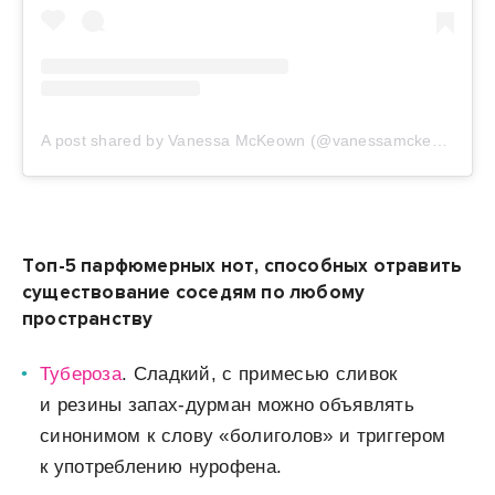
A post shared by Vanessa McKeown (@vanessamckeown)
Топ-5 парфюмерных нот, способных отравить
существование соседям по любому
пространству
Тубероза
.
Сладкий, с примесью сливок
и резины запах-дурман можно объявлять
синонимом к слову «болиголов» и триггером
к употреблению нурофена.