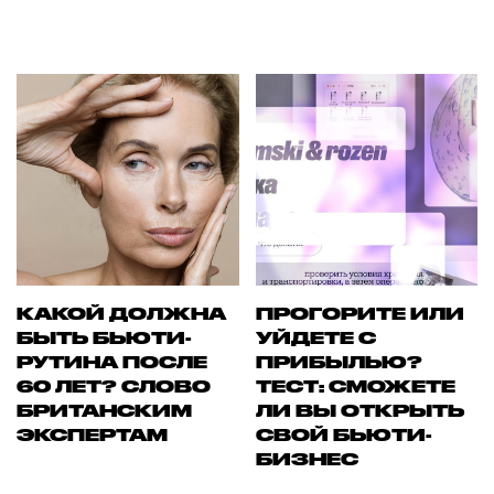
КАКОЙ ДОЛЖНА
ПРОГОРИТЕ ИЛИ
БЫТЬ БЬЮТИ-
УЙДЕТЕ С
РУТИНА ПОСЛЕ
ПРИБЫЛЬЮ?
60 ЛЕТ? СЛОВО
ТЕСТ: СМОЖЕТЕ
БРИТАНСКИМ
ЛИ ВЫ ОТКРЫТЬ
ЭКСПЕРТАМ
СВОЙ БЬЮТИ-
БИЗНЕС