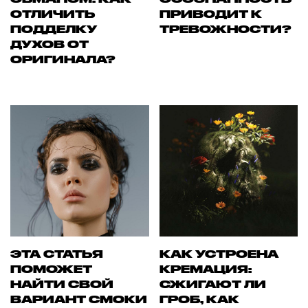
ОТЛИЧИТЬ
ПРИВОДИТ К
ПОДДЕЛКУ
ТРЕВОЖНОСТИ?
ДУХОВ ОТ
ОРИГИНАЛА?
ЭТА СТАТЬЯ
КАК УСТРОЕНА
ПОМОЖЕТ
КРЕМАЦИЯ:
НАЙТИ СВОЙ
СЖИГАЮТ ЛИ
ВАРИАНТ СМОКИ
ГРОБ, КАК