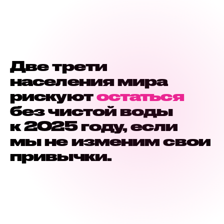
Две трети
населения мира
рискуют
остаться
без чистой воды
к 2025 году, если
мы не изменим свои
привычки.