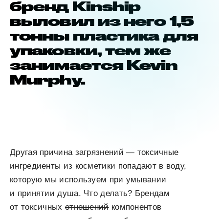
бренд Kinship
выловил из него 1,5
тонны пластика для
упаковки, тем же
занимается Kevin
Murphy.
Другая причина загрязнений — токсичные
ингредиенты из косметики попадают в воду,
которую мы используем при умывании
и принятии душа. Что делать? Брендам
от токсичных
отношений
компонентов