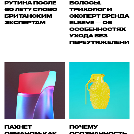
РУТИНА ПОСЛЕ
ВОЛОСЫ.
60 ЛЕТ? СЛОВО
ТРИХОЛОГ И
БРИТАНСКИМ
ЭКСПЕРТ БРЕНДА
ЭКСПЕРТАМ
ELSEVE — ОБ
ОСОБЕННОСТЯХ
УХОДА БЕЗ
ПЕРЕУТЯЖЕЛЕНИ
ПАХНЕТ
ПОЧЕМУ
ОБМАНОМ: КАК
ОСОЗНАННОСТЬ