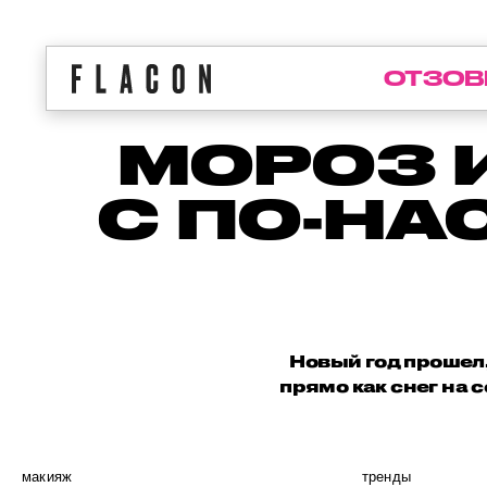
ОТЗОВ
МОРОЗ 
С ПО-Н
Новый год прошел,
прямо как снег на 
макияж
тренды