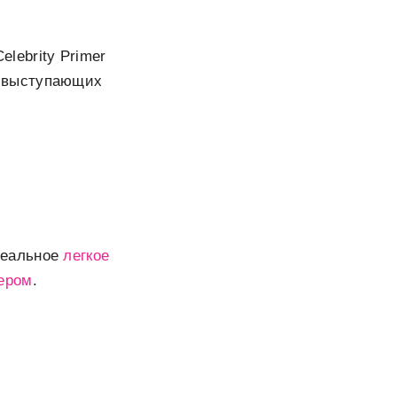
elebrity Primer
 выступающих
деальное
легкое
ером
.