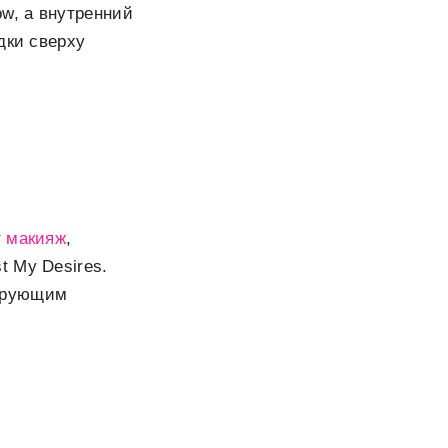
w, а внутренний
дки сверху
т
макияж
,
t My Desires.
лирующим