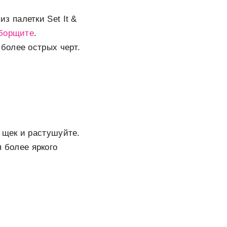
з палетки Set It &
еборщите
.
более острых черт.
и щек и растушуйте.
 более яркого