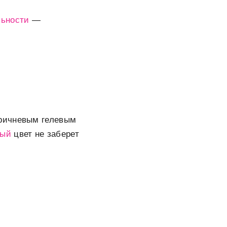
льности
—
ричневым гелевым
вый
цвет не заберет