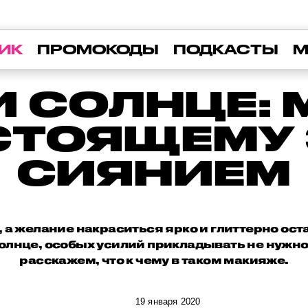
ИК
ПРОМОКОДЫ
ПОДКАСТЫ
М
И СОЛНЦЕ:
АСТОЯЩЕМУ
СИЯНИЕМ
 а желание накраситься ярко и глиттерно ост
солнце, особых усилий прикладывать не нужн
расскажем, что к чему в таком макияже.
19 января 2020