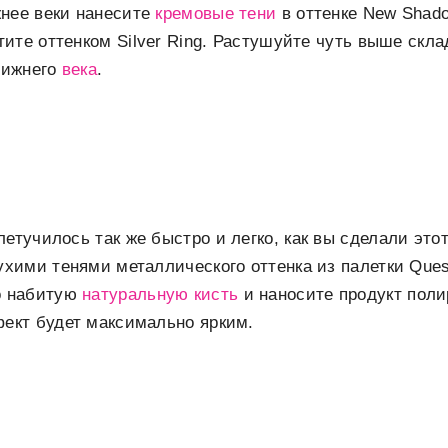
нее веки нанесите
кремовые тени
в оттенке New Shado
тите оттенком Silver Ring. Растушуйте чуть выше скла
нижнего
века
.
летучилось так же быстро и легко, как вы сделали это
ухими тенями металлического оттенка из палетки Ques
о набитую
натуральную кисть
и наносите продукт по
ект будет максимально ярким.