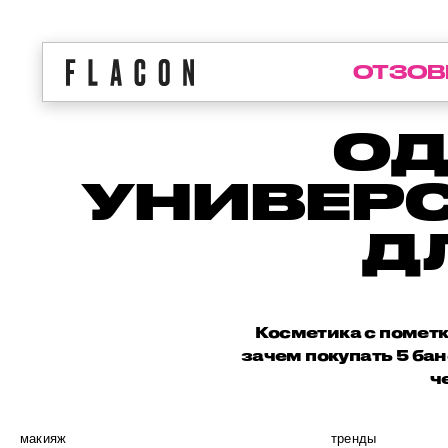
ОТЗОВ
ОД
УНИВЕР
Д
Косметика с пометк
зачем покупать 5 ба
ч
макияж
тренды