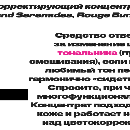
корректирующий концент
nd Serenades, Rouge Bu
Средство отв
за изменение 
тональника
(п
смешивания), если
любимый тон пе
гармонично «сидеть
Спросите, при ч
многофункциона
Концентрат подхо
коже и работает н
над цветокорре