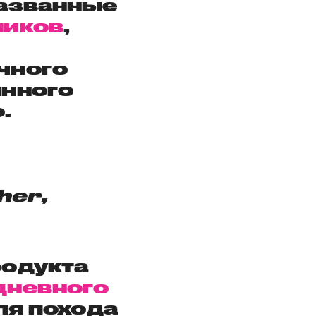
названные
ников
,
чного
инного
.
her,
родукта
дневного
ля похода