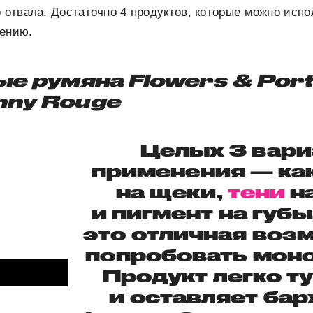
о отвала. Достаточно 4 продуктов, которые можно испо
чению.
ые румяна Flowers & Portr
nny Rouge
Целых 3 вари
применения — ка
на щеки,
тени
на
и пигмент на губы
это отличная воз
попробовать мон
Продукт легко т
и оставляет ба