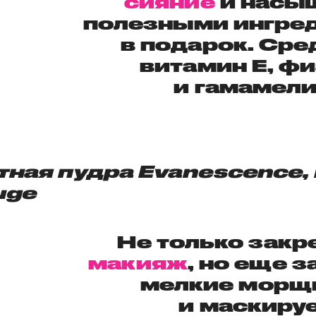
сияние
и насы
полезными ингре
в подарок. Сре
витамин E, ф
и гамамели
тная пудра Evanescence,
uge
Не только закр
макияж
, но еще 
мелкие морщ
и маскиру