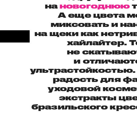
на
новогоднюю
т
А еще цвета 
миксовать и на
на щеки как нетр
хайлайтер. 
не скатываю
и отличают
ультрастойкостью.
радость для ф
уходовой косме
экстракты цв
бразильского крес