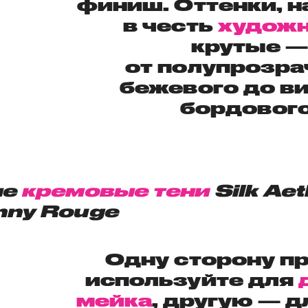
финиш. Оттенки, 
в честь
худож
крутые —
от полупрозра
бежевого до в
бордового
ые
кремовые тени
Silk Aet
nny Rouge
Одну сторону п
используйте для
мейка
, другую — д