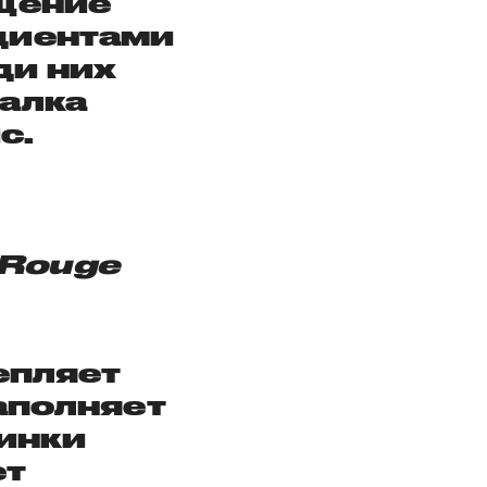
щение
диентами
ди них
иалка
с.
 Rouge
епляет
заполняет
инки
ет