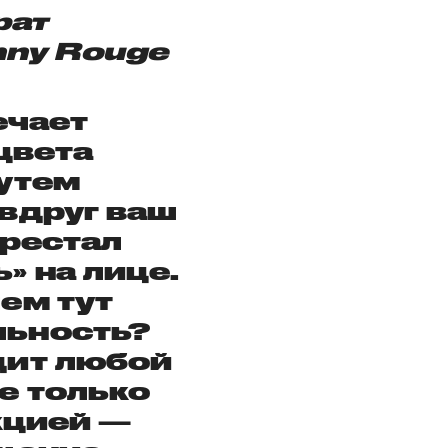
рат
nny Rouge
ечает
цвета
утем
 вдруг ваш
рестал
» на лице.
ем тут
льность?
дит любой
е только
кцией —