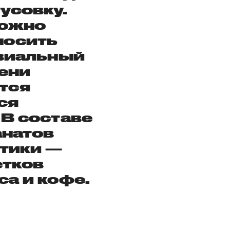
усовку.
можно
носить
ивиальный
Тени
тся
ся
 В составе
анатов
тики —
етков
са и кофе.