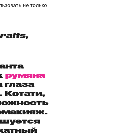
льзовать не только
aits,
анта
к
румяна
 глаза
. Кстати,
можность
омакияж.
ушуется
рхатный