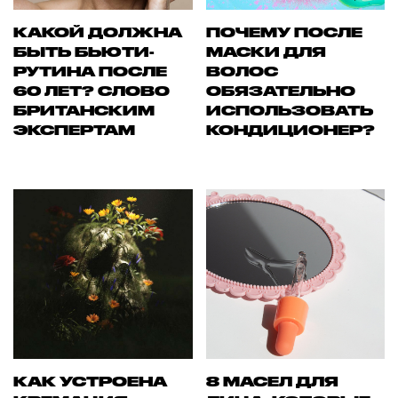
КАКОЙ ДОЛЖНА
ПОЧЕМУ ПОСЛЕ
БЫТЬ БЬЮТИ-
МАСКИ ДЛЯ
РУТИНА ПОСЛЕ
ВОЛОС
60 ЛЕТ? СЛОВО
ОБЯЗАТЕЛЬНО
БРИТАНСКИМ
ИСПОЛЬЗОВАТЬ
ЭКСПЕРТАМ
КОНДИЦИОНЕР?
КАК УСТРОЕНА
8 МАСЕЛ ДЛЯ