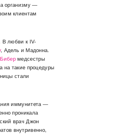
 а организму —
своим клиентам
 В любви к IV-
у
, Адель и Мадонна.
 Бибер
медсестры
а на такие процедуры
ьницы стали
жания иммунитета —
енно проникала
нский врач Джон
атов внутривенно,