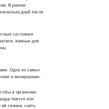
ном. В разное
 несколько дней после
итные состояния
азатели, важные для
ины,
тами. Одна из самых
тами и минералами.
чтобы в организме
цедур боится или
 ей сияние, снять