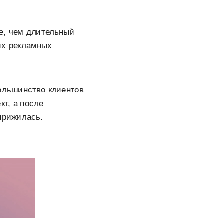
е, чем длительный
их рекламных
большинство клиентов
т, а после
прижилась.