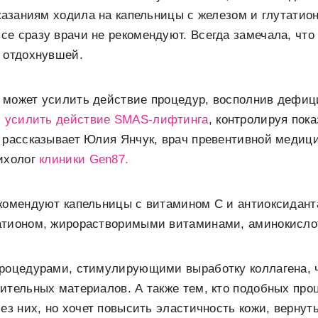
оказаниям ходила на капельницы с железом и глутатио
е сразу врачи не рекомендуют. Всегда замечала, что
 отдохнувшей.
 может усилить действие процедур, восполнив дефиц
,
усилить действие SMAS-лифтинга
, контролируя пок
 рассказывает Юлия Янчук, врач превентивной медиц
рихолог
клиники Gen87.
екомендуют капельницы с витамином С и антиоксидан
атионом, жирорастворимыми витаминами, аминокисло
процедурами, стимулирующими выработку коллагена, 
ительных материалов. А также тем, кто подобных про
ез них, но хочет повысить эластичность кожи, вернуть