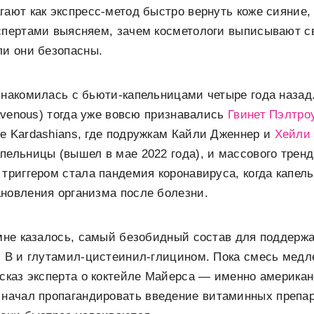
гают как экспресс-метод быстро вернуть коже сияние,
кспертами выясняем, зачем косметологи выписывают 
ли они безопасны.
знакомилась с бьюти-капельницами четыре года назад.
ravenous) тогда уже вовсю признавались
Гвинет Пэлтро
e Kardashians, где подружкам Кайли Дженнер и
Хейли
пельницы (вышел в мае 2022 года), и массового тренд
 триггером стала пандемия коронавируса, когда капел
новления организма после болезни.
 мне казалось, самый безобидный состав для поддер
, В и глутамил-цистеинил-глицином. Пока смесь медл
ссказ эксперта о коктейле Майерса — именно америка
начал пропагандировать введение витаминных препар