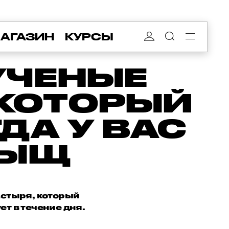
АГАЗИН
КУРСЫ
УЧЕНЫЕ
 КОТОРЫЙ
ГДА У ВАС
РЫЩ
астыря, который
ет в течение дня.