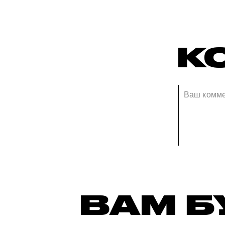
К
ВАМ Б