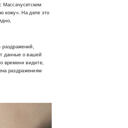
 с Массачусетским
ю кожу». На деле это
идно,
— раздражений,
ет данные о вашей
го времени видите,
жена раздражениям