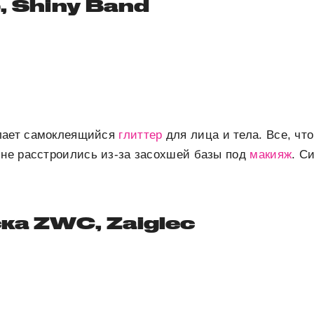
, Shiny Band
лает самоклеящийся
глиттер
для лица и тела. Все, чт
 не расстроились из-за засохшей базы под
макияж
. С
ска ZWC, Zaiglес