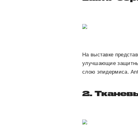
На выставке предста
улучшающие защитный
слою эпидермиса. Аnt
2. Тканев