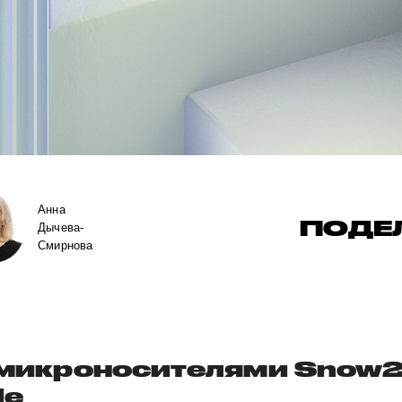
Анна
ПОДЕ
Дычева-
Смирнова
с микроносителями Snow2\
le