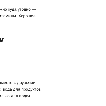
жно куда угодно —
итамины. Хорошее
y
вместе с друзьями
о: вода для продуктов
олько для водки,