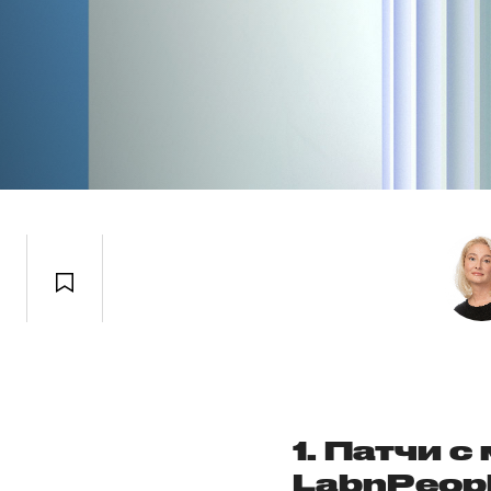
1. Патчи 
LabnPeop