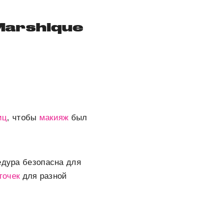
Marshique
иц
, чтобы
макияж
был
едура безопасна для
точек
для разной