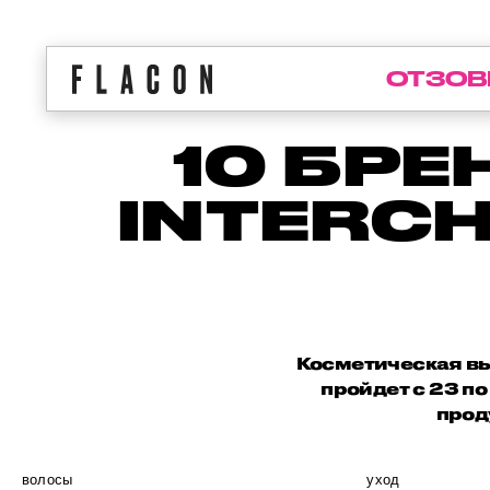
ОТЗОВ
10 БР
INTERC
Косметическая вы
пройдет с 23 п
прод
волосы
уход