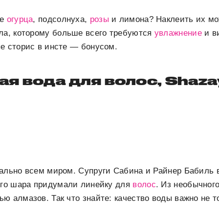
ме
огурца
, подсолнуха,
розы
и лимона? Наклеить их мо
ла, которому больше всего требуются
увлажнение
и в
е сторис в инсте — бонусом.
ая вода для волос, Shaza
вально всем миром. Супруги Сабина и Райнер Бабиль 
ого шара придумали линейку для
волос
. Из необычног
ю алмазов. Так что знайте: качество воды важно не т