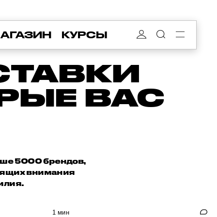
АГАЗИН
КУРСЫ
СТАВКИ
РЫЕ ВАС
ьше 5000 брендов,
тоящих внимания
илия.
1 мин