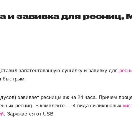
а и завивка для ресниц, 
дставил запатентованную сушилку и завивку для
ресн
и быстрым.
адусов) завивает ресницы аж на 24 часа. Причем проц
енных ресниц. В комплекте — 4 вида силиконовых
кис
ей
. Заряжается от USB.