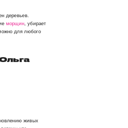
ен деревьев.
ние
морщин
, убирает
 можно для любого
 Ольга
ановлению живых