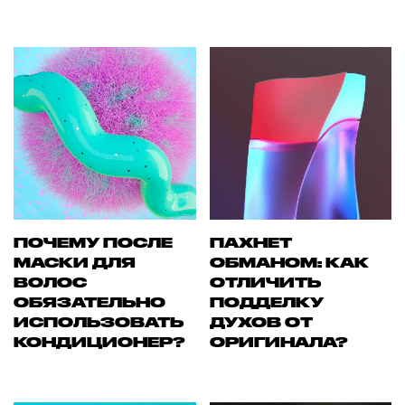
ПОЧЕМУ ПОСЛЕ
ПАХНЕТ
МАСКИ ДЛЯ
ОБМАНОМ: КАК
ВОЛОС
ОТЛИЧИТЬ
ОБЯЗАТЕЛЬНО
ПОДДЕЛКУ
ИСПОЛЬЗОВАТЬ
ДУХОВ ОТ
КОНДИЦИОНЕР?
ОРИГИНАЛА?