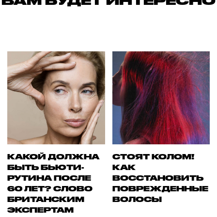
ВАМ БУДЕТ ИНТЕРЕСНО
КАКОЙ ДОЛЖНА
СТОЯТ КОЛОМ!
БЫТЬ БЬЮТИ-
КАК
РУТИНА ПОСЛЕ
ВОССТАНОВИТЬ
60 ЛЕТ? СЛОВО
ПОВРЕЖДЕННЫЕ
БРИТАНСКИМ
ВОЛОСЫ
ЭКСПЕРТАМ