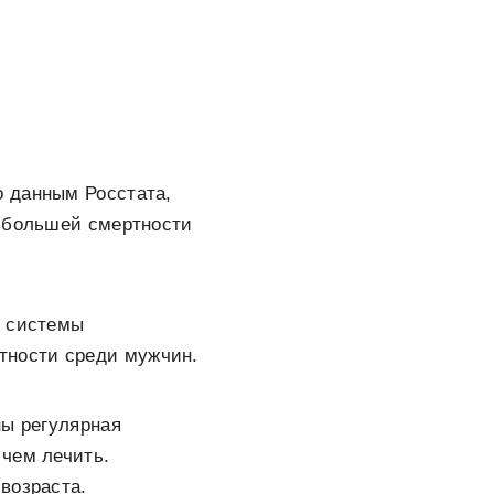
о данным Росстата,
в большей смертности
й системы
тности среди мужчин.
ны регулярная
 чем лечить.
возраста.