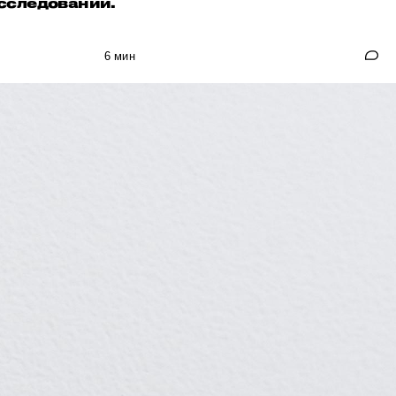
сследований.
6 мин