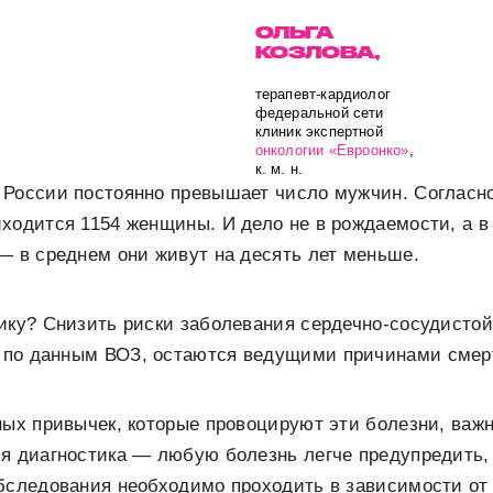
ОЛЬГА
КОЗЛОВА,
терапевт-кардиолог
федеральной сети
клиник экспертной
онкологии
«Евроонко»
,
к. м. н.
 России постоянно превышает число мужчин. Согласн
ходится 1154 женщины. И дело не в рождаемости, а 
— в среднем они живут на десять лет меньше.
ику? Снизить риски заболевания сердечно-сосудисто
, по данным ВОЗ, остаются ведущими причинами смер
ных привычек, которые провоцируют эти болезни, важ
я диагностика — любую болезнь легче предупредить,
бследования необходимо проходить в зависимости от 