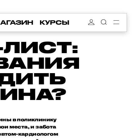
АГАЗИН
КУРСЫ
-ЛИСТ:
ВАНИЯ
ДИТЬ
ИНА?
чины в поликлинику
ои места, и забота
певтом-кардиологом