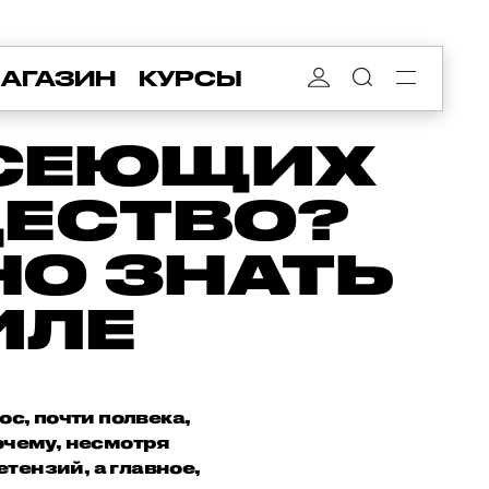
АГАЗИН
КУРСЫ
ЫСЕЮЩИХ
ЩЕСТВО?
НО ЗНАТЬ
ИЛЕ
с, почти полвека,
почему, несмотря
тензий, а главное,