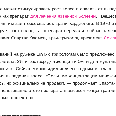
л может стимулировать рост волос и спасать от выпад
о как препарат
для лечения язвенной болезни
. «Вещес
ия, им заинтересовались врачи-кардиологи. В 1970-е
рует рост волос, так препарат передали в область де
вает Спартак Каюмов, врач-трихолог, президент
Союза
ваний на рубеже 1990-х трихологам было предложено
сидила: 2%-й раствор для женщин и 5%-й для мужчин,
ловиях. Сейчас миноксидил является одним из главны
ния выпадения волос. «Большие концентрации минок
сь, но официально не продают, — продолжает Спарта
спользование этого препарата в высокой концентрации
чных эффектов».
начается