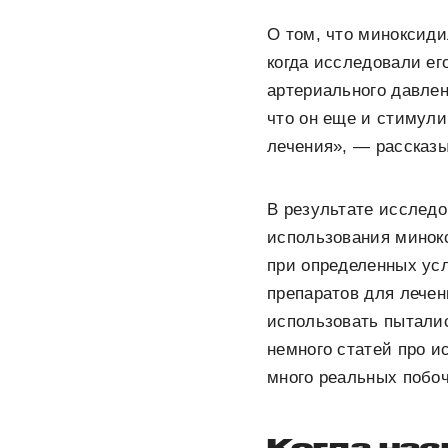
О том, что миноксиди
когда исследовали ег
артериального давлен
что он еще и стимули
лечения», — рассказы
В результате исследо
использования минок
при определенных ус
препаратов для лече
использовать пытали
немного статей про и
много реальных побо
Когда наз