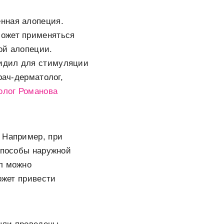
нная алопеция.
может применяться
ой алопеции.
сидил для стимуляции
рач-дерматолог,
олог Романова
 Например, при
 способы наружной
ил можно
ожет привести