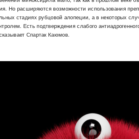
менении миноксидила мало, так как в прошлом веке б
ия. Но расширяются возможности использования препа
льных стадиях рубцовой алопеции, а в некоторых случ
нтролем. Есть подтверждения слабого антиадрогенног
сказывает Спартак Каюмов.