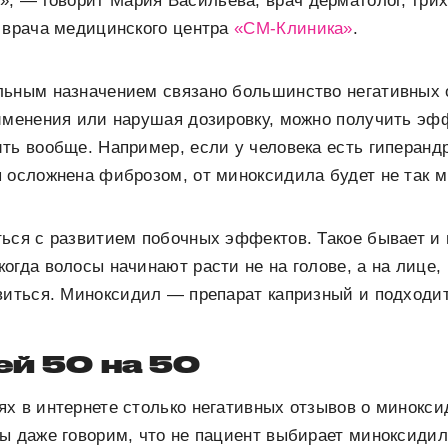
г
», — говорит Мария Васильева, врач дерматолог, трихо
 врача медицинского центра
«СМ-Клиника»
.
льным назначением связано большинство негативных о
именения или нарушая дозировку, можно получить эф
ть вообще. Например, если у человека есть гиперанд
 осложнена фиброзом, от миноксидила будет не так мн
ься с развитием побочных эффектов. Такое бывает и 
огда волосы начинают расти не на голове, а на лице,
виться. Миноксидил — препарат капризный и подходит
ей 50 на 50
х в интернете столько негативных отзывов о минокси
ы даже говорим, что не пациент выбирает миноксидил