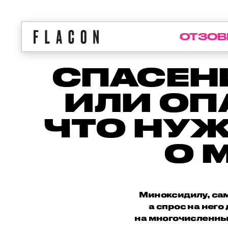
ОТЗОВ
СПАСЕН
ИЛИ ОП
ЧТО НУЖ
О 
Миноксидилу, сам
а спрос на него
на многочисленные