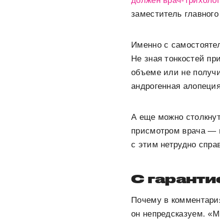
должен врач-трихоло
заместитель главного
Именно с самостояте
Не зная тонкостей пр
объеме или не получи
андрогенная алопеция
А еще можно столкнут
присмотром врача — к
с этим нетрудно спра
С гаранти
Почему в комментария
он непредсказуем. «М