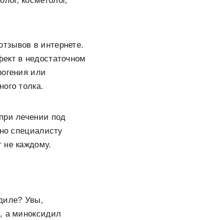
лог, косметолог,
тзывов в интернете.
фект в недостаточном
рогения или
ого толка.
при лечении под
 но специалисту
 не каждому.
диле? Увы,
, а миноксидил