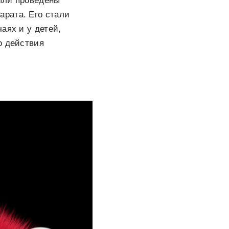
ыли проведены
рата. Его стали
аях и у детей,
о действия