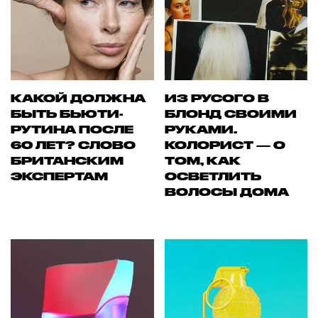
КАКОЙ ДОЛЖНА
ИЗ РУСОГО В
БЫТЬ БЬЮТИ-
БЛОНД СВОИМИ
РУТИНА ПОСЛЕ
РУКАМИ.
60 ЛЕТ? СЛОВО
КОЛОРИСТ — О
БРИТАНСКИМ
ТОМ, КАК
ЭКСПЕРТАМ
ОСВЕТЛИТЬ
ВОЛОСЫ ДОМА