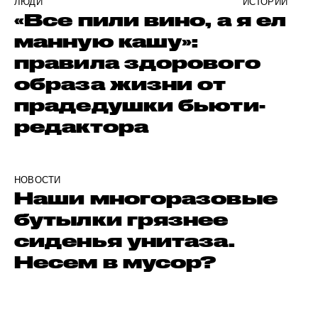
ЛЮДИ
ИСТОРИИ
«Все пили вино, а я ел
манную кашу»:
правила здорового
образа жизни от
прадедушки бьюти-
редактора
НОВОСТИ
Наши многоразовые
бутылки грязнее
сиденья унитаза.
Несем в мусор?