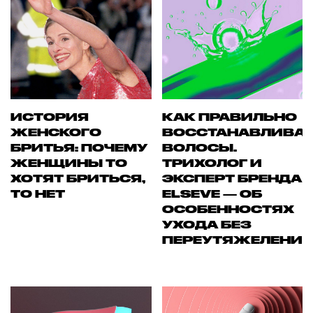
ИСТОРИЯ
КАК ПРАВИЛЬНО
ЖЕНСКОГО
ВОССТАНАВЛИВА
БРИТЬЯ: ПОЧЕМУ
ВОЛОСЫ.
ЖЕНЩИНЫ ТО
ТРИХОЛОГ И
ХОТЯТ БРИТЬСЯ,
ЭКСПЕРТ БРЕНДА
ТО НЕТ
ELSEVE — ОБ
ОСОБЕННОСТЯХ
УХОДА БЕЗ
ПЕРЕУТЯЖЕЛЕНИ