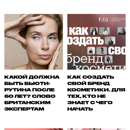
КАКОЙ ДОЛЖНА
КАК СОЗДАТЬ
БЫТЬ БЬЮТИ-
СВОЙ БРЕНД
РУТИНА ПОСЛЕ
КОСМЕТИКИ. ДЛЯ
60 ЛЕТ? СЛОВО
ТЕХ, КТО НЕ
БРИТАНСКИМ
ЗНАЕТ С ЧЕГО
ЭКСПЕРТАМ
НАЧАТЬ