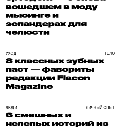
вошедшем в моду
мьюинге и
эспандерах для
челюсти
УХОД
ТЕЛО
8 классных зубных
паст — фавориты
редакции Flacon
Magazine
ЛЮДИ
ЛИЧНЫЙ ОПЫТ
6 смешных и
нелепых историй из