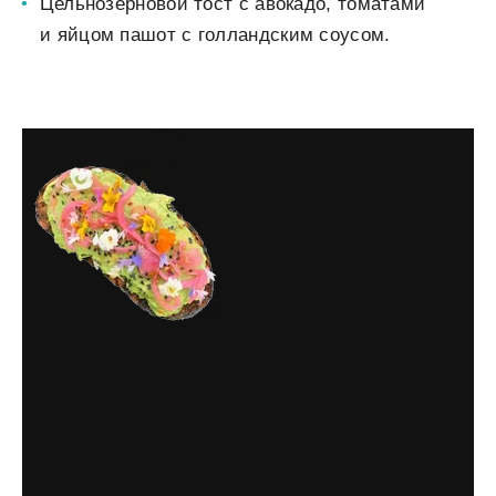
Цельнозерновой тост с авокадо, томатами
и яйцом пашот с голландским соусом.