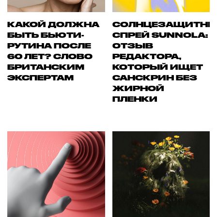
КАКОЙ ДОЛЖНА
СОЛНЦЕЗАЩИТН
БЫТЬ БЬЮТИ-
СПРЕЙ SUNNOLA:
РУТИНА ПОСЛЕ
ОТЗЫВ
60 ЛЕТ? СЛОВО
РЕДАКТОРА,
БРИТАНСКИМ
КОТОРЫЙ ИЩЕТ
ЭКСПЕРТАМ
САНСКРИН БЕЗ
ЖИРНОЙ
ПЛЕНКИ