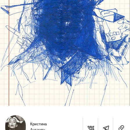
Кристина
Антанян