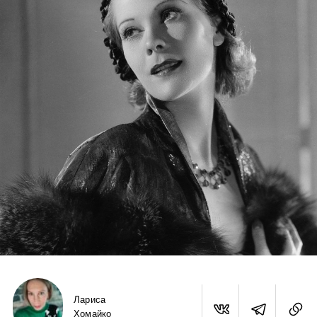
Лариса
Хомайко