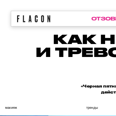
ОТЗОВ
КАК 
И ТРЕВ
«Черная пятни
дейст
макияж
тренды