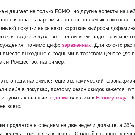
кам двигает не только FOMO, но другие аспекты наше
ица» связана с азартом из-за поиска самых-самых вы
чные») покупки вызывают короткие выбросы дофамина
ите, «стадное» чувство — если всем надо, то и мне то
бсуждения, помимо цифр
зараженных
. Для кого-то ра
 вместе выходные с родными в торговом центре (до п
как и Рождество, например.
этого года наложился еще экономический коронакриз
али себя в покупках, поэтому сезон скидок кажется чу
 и купить классные
подарки
близким к
Новому году
. П
ее всего.
жи продлятся в среднем на две недели дольше, а 38%
и недель. Тоже из-за кризиса. С одной стороны, пред