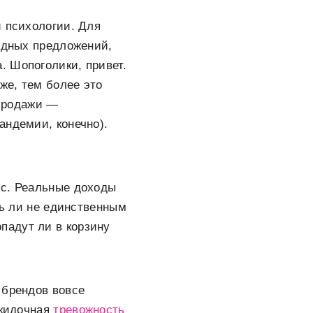
й психологии. Для
годных предложений,
. Шопоголики, привет.
же, тем более это
спродажи —
андемии, конечно).
ис. Реальные доходы
ть ли не единственным
опадут ли в корзину
 брендов вовсе
скидочная
тревожность