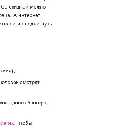
. Со скидкой можно
рача. А интернет
ителей и сподвигнуть
ции»);
человек смотрят
ков одного блогера,
цсетях
, чтобы