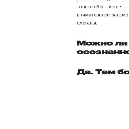
только обостряется —
внимательнее рассмот
слоганы.
Можно ли 
осознанн
Да. Тем б