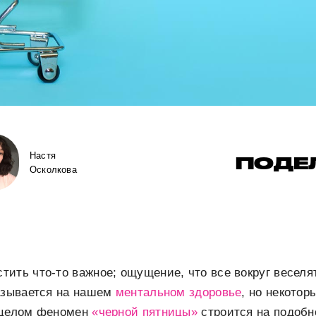
Настя
ПОДЕ
Осколкова
ить что-то важное; ощущение, что все вокруг веселятс
казывается на нашем
ментальном здоровье
, но некотор
 целом феномен
«черной пятницы»
строится на подобн