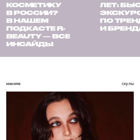
КОСМЕТИКУ
ЛЕТ: БЬ
В РОССИИ?
ЭКСКУР
В НАШЕМ
ПО ТРЕ
ПОДКАСТЕ R-
И БРЕН
BEAUTY — ВСЕ
ИНСАЙДЫ
макияж
скулы