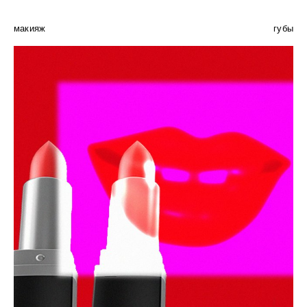
макияж
губы