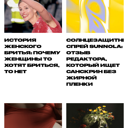
ИСТОРИЯ
СОЛНЦЕЗАЩИТН
ЖЕНСКОГО
СПРЕЙ SUNNOLA:
БРИТЬЯ: ПОЧЕМУ
ОТЗЫВ
ЖЕНЩИНЫ ТО
РЕДАКТОРА,
ХОТЯТ БРИТЬСЯ,
КОТОРЫЙ ИЩЕТ
ТО НЕТ
САНСКРИН БЕЗ
ЖИРНОЙ
ПЛЕНКИ