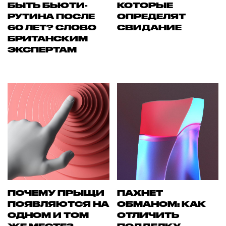
БЫТЬ БЬЮТИ-
КОТОРЫЕ
РУТИНА ПОСЛЕ
ОПРЕДЕЛЯТ
60 ЛЕТ? СЛОВО
СВИДАНИЕ
БРИТАНСКИМ
ЭКСПЕРТАМ
ПОЧЕМУ ПРЫЩИ
ПАХНЕТ
ПОЯВЛЯЮТСЯ НА
ОБМАНОМ: КАК
ОДНОМ И ТОМ
ОТЛИЧИТЬ