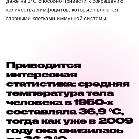
даже на 1°C способно привести к
сокращению
количества лимфоцитов, которые являются
главными клетками иммунной системы.
Приводится
интересная
статистика: средняя
температура тела
человека в 1950-х
составляла 36,9 °C,
тогда как уже в 2009
году она снизилась