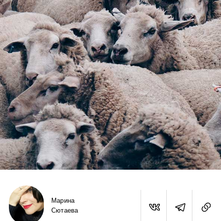
Марина
Сютаева