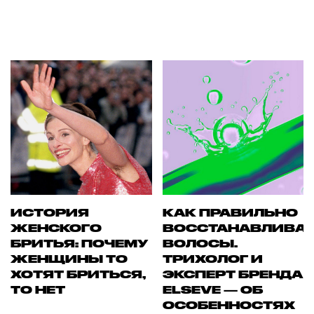
ИСТОРИЯ
КАК ПРАВИЛЬНО
ЖЕНСКОГО
ВОССТАНАВЛИВА
БРИТЬЯ: ПОЧЕМУ
ВОЛОСЫ.
ЖЕНЩИНЫ ТО
ТРИХОЛОГ И
ХОТЯТ БРИТЬСЯ,
ЭКСПЕРТ БРЕНДА
ТО НЕТ
ELSEVE — ОБ
ОСОБЕННОСТЯХ