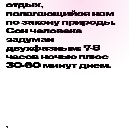
отдых,
полагающийся нам
по закону природы.
Сон человека
задуман
двухфазным: 7-8
часов ночью плюс
30-60 минут днем.
7