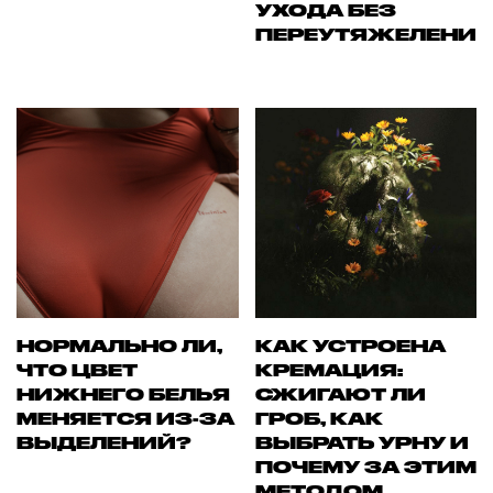
УХОДА БЕЗ
ПЕРЕУТЯЖЕЛЕНИ
НОРМАЛЬНО ЛИ,
КАК УСТРОЕНА
ЧТО ЦВЕТ
КРЕМАЦИЯ:
НИЖНЕГО БЕЛЬЯ
СЖИГАЮТ ЛИ
МЕНЯЕТСЯ ИЗ-ЗА
ГРОБ, КАК
ВЫДЕЛЕНИЙ?
ВЫБРАТЬ УРНУ И
ПОЧЕМУ ЗА ЭТИМ
МЕТОДОМ