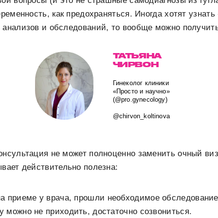
вои вопросы (и это не страшные самодиагнозы из гугл
еременность, как предохраняться. Иногда хотят узнать
 анализов и обследований, то вообще можно получит
ТАТЬЯНА
ЧИРВОН
Гинеколог клиники
«Просто и научно»
(@pro.gynecology)
@chirvon_koltinova
онсультация не может полноценно заменить очный визи
ывает действительно полезна:
а приеме у врача, прошли необходимое обследование
ку можно не приходить, достаточно созвониться.