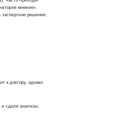
а). Часто приходят
 «второе мнение».
ь экспертное решение.
т к доктору, однако
 и сдали анализы.