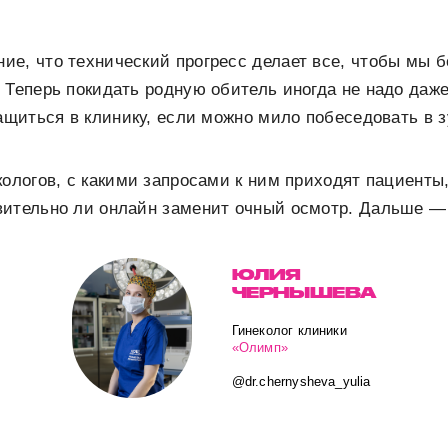
е, что технический прогресс делает все, чтобы мы 
 Теперь покидать родную обитель иногда не надо даж
тащиться в клинику, если можно мило побеседовать в 
кологов, с какими запросами к ним приходят пациенты
вительно ли онлайн заменит очный осмотр. Дальше — 
ЮЛИЯ
ЧЕРНЫШЕВА
Гинеколог клиники
«Олимп»
@dr.chernysheva_yulia