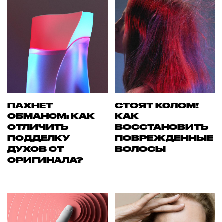
ПАХНЕТ
СТОЯТ КОЛОМ!
ОБМАНОМ: КАК
КАК
ОТЛИЧИТЬ
ВОССТАНОВИТЬ
ПОДДЕЛКУ
ПОВРЕЖДЕННЫЕ
ДУХОВ ОТ
ВОЛОСЫ
ОРИГИНАЛА?