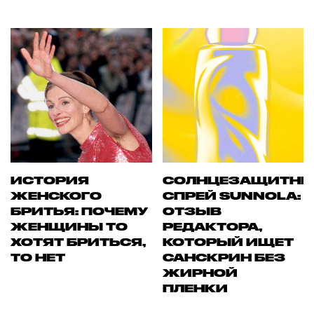
ИСТОРИЯ
СОЛНЦЕЗАЩИТН
ЖЕНСКОГО
СПРЕЙ SUNNOLA:
БРИТЬЯ: ПОЧЕМУ
ОТЗЫВ
ЖЕНЩИНЫ ТО
РЕДАКТОРА,
ХОТЯТ БРИТЬСЯ,
КОТОРЫЙ ИЩЕТ
ТО НЕТ
САНСКРИН БЕЗ
ЖИРНОЙ
ПЛЕНКИ