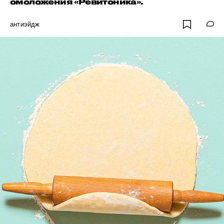
омоложения «Ревитоника».
антиэйдж