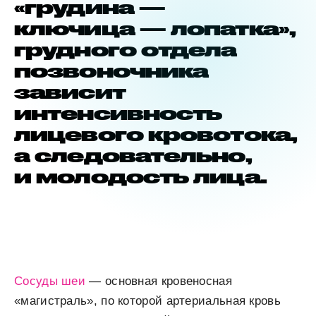
«грудина —
ключица — лопатка»,
грудного отдела
позвоночника
зависит
интенсивность
лицевого кровотока,
а следовательно,
и молодость лица.
Сосуды шеи
— основная кровеносная
«магистраль», по которой артериальная кровь