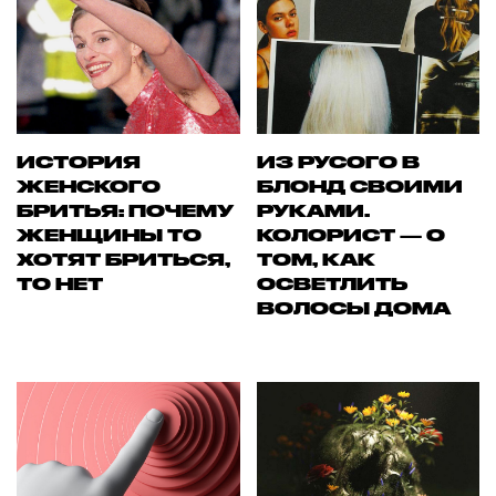
ИСТОРИЯ
ИЗ РУСОГО В
ЖЕНСКОГО
БЛОНД СВОИМИ
БРИТЬЯ: ПОЧЕМУ
РУКАМИ.
ЖЕНЩИНЫ ТО
КОЛОРИСТ — О
ХОТЯТ БРИТЬСЯ,
ТОМ, КАК
ТО НЕТ
ОСВЕТЛИТЬ
ВОЛОСЫ ДОМА