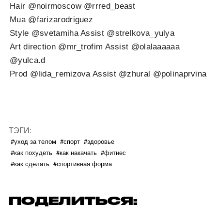
Hair @noirmoscow @rrred_beast
Mua @farizarodriguez
Style @svetamiha Assist @strelkova_yulya
Art direction @mr_trofim Assist @olalaaaaaa
@yulca.d
Prod @lida_remizova Assist @zhural @polinaprvina
ТЭГИ:
#уход за телом
#спорт
#здоровье
#как похудеть
#как накачать
#фитнес
#как сделать
#спортивная форма
ПОДЕЛИТЬСЯ: