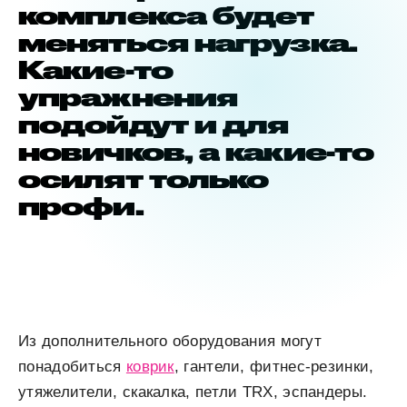
комплекса будет
меняться нагрузка.
Какие-то
упражнения
подойдут и для
новичков, а какие-то
осилят только
профи.
Из дополнительного оборудования могут
понадобиться
коврик
, гантели, фитнес-резинки,
утяжелители, скакалка, петли TRX, эспандеры.