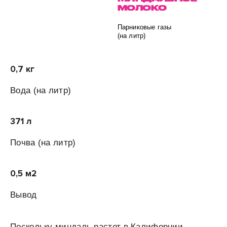
МОЛОКО
Парниковые газы
(на литр)
0,7 кг
Вода
(на литр)
371 л
Почва (на
литр)
0,5 м
2
Вывод
Поскольку миндаль растет в Калифорнии,