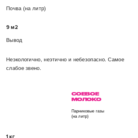
Почва (на
литр)
9 м
2
Вывод
Неэкологично, неэтично и небезопасно. Самое
слабое звено.
СОЕВОЕ
МОЛОКО
Парниковые газы
(на литр)
1 кг