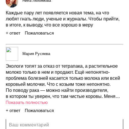
Нина Любимова
Каждые
пару
лет
появляется
новая
тема,
на что
любят
гнать
люди,
ученые
и журналы.
Чтобы
прийти,
в итоге,
к выводу,
что
все
хорошо
в меру
+ ответ
Пожаловаться
01 августа 2020
Мария Русяева
Экологи
топят
за отказ
от тетрапака,
а растительное
молоко
только
в нем
и продают.
Ещё
непонятно-
проблема
болезней
касается
только
молока
или
всей
коровьей
молочки.
Что
с козьим
тоже
непонятно.
По поводу
рака —
можно
найти
производителя,
в котором
ты уверен,
что
там
чистые
коровы.
Меня
статья
Показать полностью
скорее
запутала,
чем
что-то
прояснила.
+ ответ
Пожаловаться
17 августа 2020