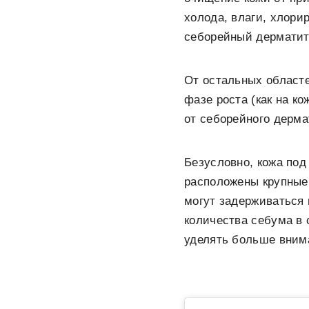
холода, влаги, хлори
себорейный дерматит
От остальных областе
фазе роста (как на к
от себорейного дерма
Безусловно, кожа под
расположены крупные 
могут задерживаться 
количества себума в 
уделять больше вним