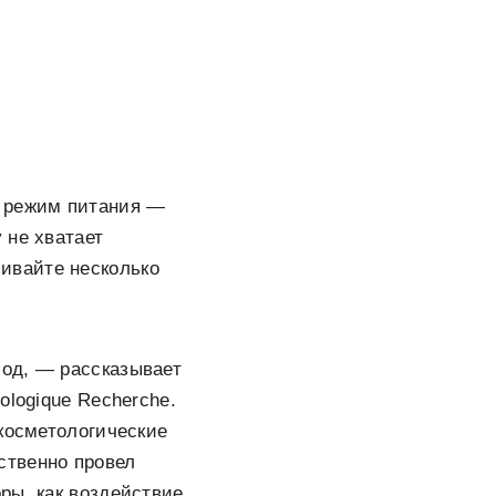
 режим питания —
 не хватает
ивайте несколько
ход, — рассказывает
iologique Recherche.
 косметологические
ественно провел
ры, как воздействие