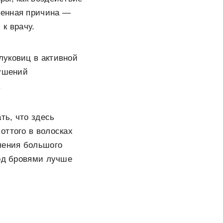
ненная причина —
к врачу.
луковиц в активной
лушений
.
ть, что здесь
оттого в волосках
ления большого
под бровями лучше