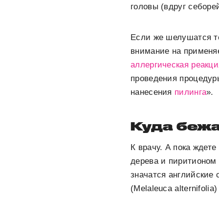
головы (вдруг себоре
Если же шелушатся то
внимание на применя
аллергическая реакци
проведения процедур
нанесения
пилинга
».
Куда беж
К врачу. А пока ждет
дерева и пиритионом 
значатся английские 
(Melaleuca alternifoli