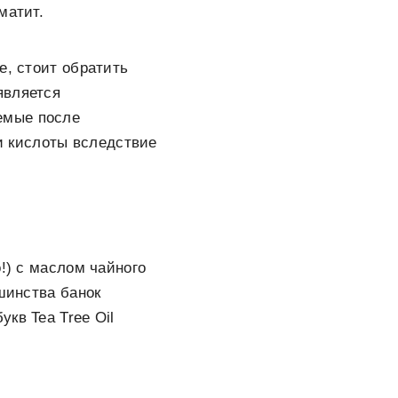
матит.
е, стоит обратить
является
емые после
ки кислоты вследствие
!) с маслом чайного
шинства банок
кв Tea Tree Oil