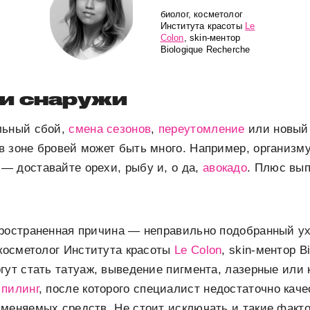
биолог, косметолог
Института красоты
Le
Colon
, skin-ментор
Biologique Recherche
ли снаружи
льный сбой,
смена сезонов
,
переутомление
или новый
 зоне бровей может быть много. Например, организму
— доставайте орехи, рыбу и, о да,
авокадо
. Плюс вып
пространенная причина — неправильно подобранный у
 косметолог Института красоты
Le Colon
, skin-ментор B
гут стать татуаж, выведение пигмента, лазерные или
р
пилинг
, после которого специалист недостаточно кач
меняемых средств. Не стоит исключать и такие факто