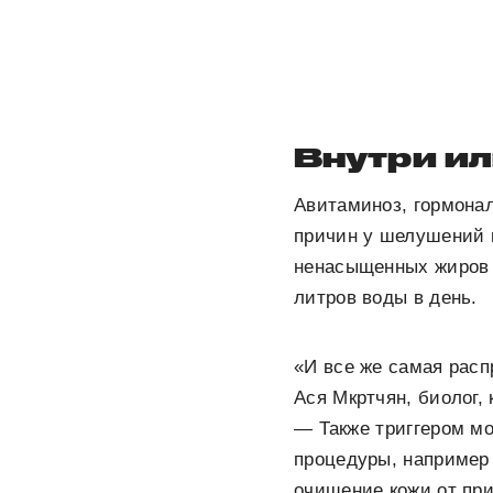
Внутри и
Авитаминоз, гормона
причин у шелушений в
ненасыщенных жиров 
литров воды в день.
«И все же самая рас
Ася Мкртчян, биолог,
— Также триггером мо
процедуры, наприме
очищение кожи от при