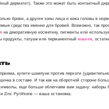
йный дерматит). Также это может быть контактный дер
лько брови, а другие зоны лица и кожа головы в норм
емые средства именно для бровей. Возможно, так про
я
на декоративную косметику, пигменты или использу
ы продукты, татуаж или перманентный
макияж
, остат
ать
е приема, купите шампуни против перхоти (удивительно
цинка в составе. И так как на оборотной стороне боль
символы, еще больше облегчаем вам задачу: наборы бу
a) и Zinc Pyrithione — ваша остановка.