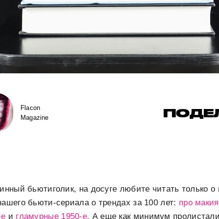
Flacon
ПОДЕ
Magazine
тинный бьютиголик, на досуге любите читать только о 
нашего бьюти-сериала о трендах за 100 лет:
про макия
-е
и
гламурные 1950-е.
А еще как минимум пролистал