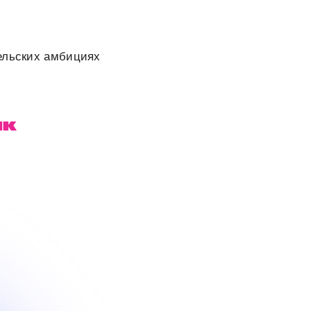
тельских амбициях
йк