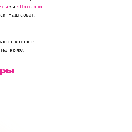
ины
»
и
«Пить или
уск. Наш совет:
анов, которые
 на пляже.
дры