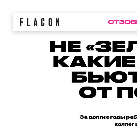
ОТЗОВ
НЕ «З
КАКИЕ
БЬЮ
ОТ 
За долгие годы ра
коллег