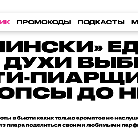
ИК
ПРОМОКОДЫ
ПОДКАСТЫ
М
ЕЛИНСКИ» Е
 ДУХИ ВЫ
ТИ-ПИАРЩИ
ПОПСЫ ДО 
боты в бьюти каких только ароматов не наслу
 из пиара поделиться своими любимыми пар