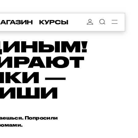
АГАЗИН
КУРСЫ
ДИНЫМ!
БИРАЮТ
КИ —
НИШИ
шаешься. Попросили
фюмами.