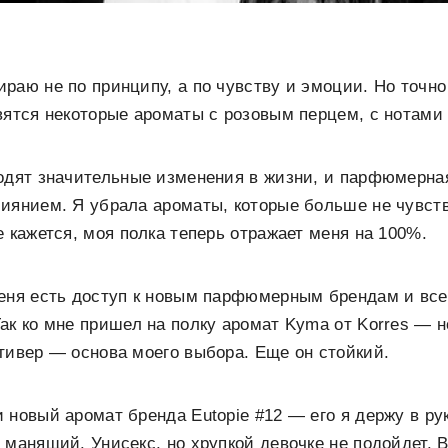
раю не по принципу, а по чувству и эмоции. Но точн
вятся некоторые ароматы с розовым перцем, с нотами 
одят значительные изменения в жизни, и парфюмерная
иянием. Я убрала ароматы, которые больше не чувст
е кажется, моя полка теперь отражает меня на 100%.
меня есть доступ к новым парфюмерным брендам и вс
ак ко мне пришел на полку аромат Kyma от Korres — н
тивер — основа моего выбора. Еще он стойкий.
 новый аромат бренда Eutopie #12 — его я держу в ру
 манящий. Унисекс, но хрупкой девочке не подойдет. 