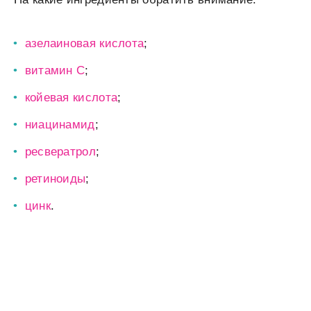
азелаиновая кислота
;
витамин C
;
койевая кислота
;
ниацинамид
;
ресвератрол
;
ретиноиды
;
цинк
.