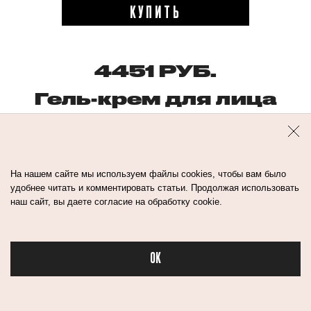
КУПИТЬ
4451 РУБ.
Гель-крем для лица
Red Pepper Pulp,
Erborian
На нашем сайте мы используем файлы cookies, чтобы вам было
На какие ингредиенты обратить внимание:
удобнее читать и комментировать статьи. Продолжая использовать
наш сайт, вы даете согласие на обработку cookie.
миндальная кислота
;
салициловая кислота
;
OK
ретинол
.
Бьюти