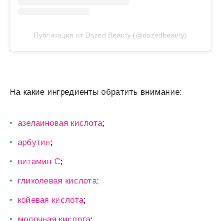
Публикация от Dazed Beauty (@dazedbeauty)
На какие ингредиенты обратить внимание:
азелаиновая кислота
;
арбутин
;
витамин С
;
гликолевая кислота
;
койевая кислота
;
молочная кислота
;