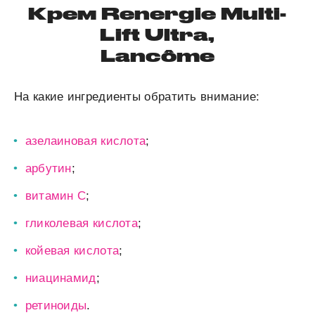
Крем Renergie Multi-
Lift Ultra,
Lancôme
На какие ингредиенты обратить внимание:
азелаиновая кислота
;
арбутин
;
витамин C
;
гликолевая кислота
;
койевая кислота
;
ниацинамид
;
ретиноиды
.