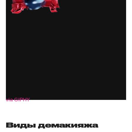
via GIPHY
Виды демакияжа