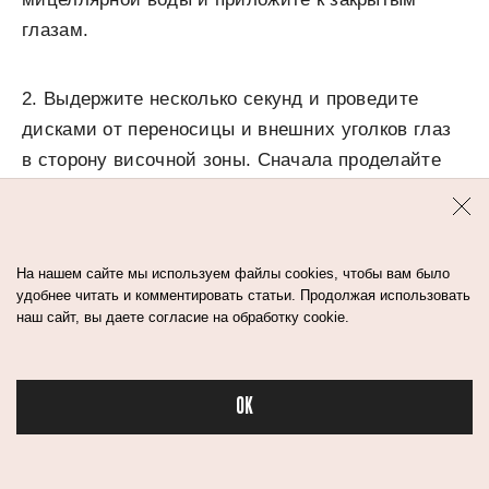
глазам.
2. Выдержите несколько секунд и проведите
дисками от переносицы и внешних уголков глаз
в сторону височной зоны. Сначала проделайте
процедуру на верхнем веке, а потом на нижнем.
3. Если вы поймете, что за раз очистить область
На нашем сайте мы используем файлы cookies, чтобы вам было
вокруг глаз не получилось — повторите
удобнее читать и комментировать статьи. Продолжая использовать
наш сайт, вы даете согласие на обработку cookie.
действия.
Брови
OK
Бьюти