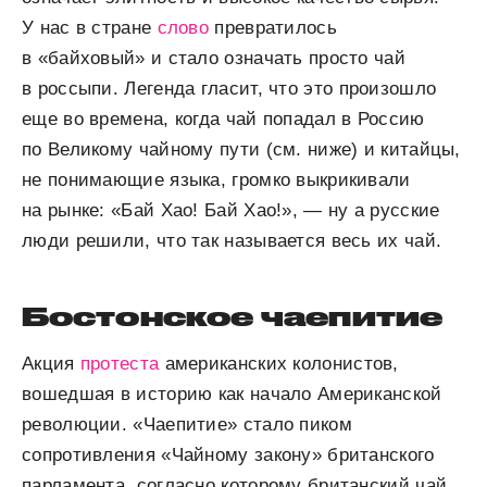
У нас в стране
слово
превратилось
в «байховый» и стало означать просто чай
в россыпи. Легенда гласит, что это произошло
еще во времена, когда чай попадал в Россию
по Великому чайному пути (см. ниже) и китайцы,
не понимающие языка, громко выкрикивали
на рынке: «Бай Хао! Бай Хао!», — ну а русские
люди решили, что так называется весь их чай.
Бостонское чаепитие
Акция
протеста
американских колонистов,
вошедшая в историю как начало Американской
революции. «Чаепитие» стало пиком
сопротивления «Чайному закону» британского
парламента, согласно которому британский чай