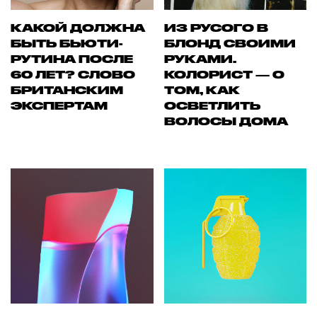
КАКОЙ ДОЛЖНА
ИЗ РУСОГО В
БЫТЬ БЬЮТИ-
БЛОНД СВОИМИ
РУТИНА ПОСЛЕ
РУКАМИ.
60 ЛЕТ? СЛОВО
КОЛОРИСТ — О
БРИТАНСКИМ
ТОМ, КАК
ЭКСПЕРТАМ
ОСВЕТЛИТЬ
ВОЛОСЫ ДОМА