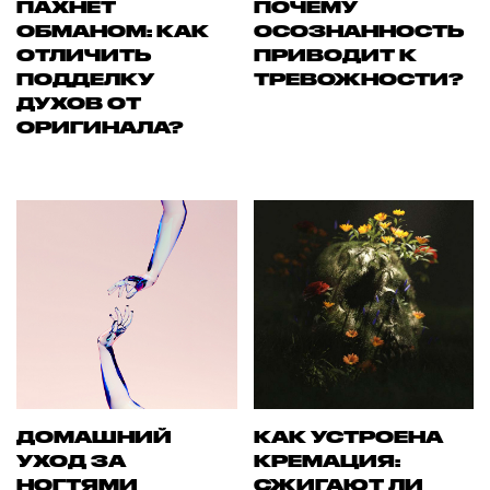
ПАХНЕТ
ПОЧЕМУ
ОБМАНОМ: КАК
ОСОЗНАННОСТЬ
ОТЛИЧИТЬ
ПРИВОДИТ К
ПОДДЕЛКУ
ТРЕВОЖНОСТИ?
ДУХОВ ОТ
ОРИГИНАЛА?
ДОМАШНИЙ
КАК УСТРОЕНА
УХОД ЗА
КРЕМАЦИЯ:
НОГТЯМИ
СЖИГАЮТ ЛИ