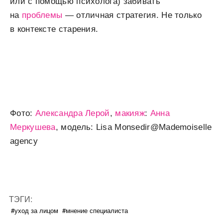
или с помощью психолога) забивать
на
проблемы
— отличная стратегия. Не только
в контексте старения.
Фото:
Александра Лерой
,
макияж
:
Анна
Меркушева
, модель: Lisa Monsedir@Mademoiselle
agency
ТЭГИ:
#уход за лицом
#мнение специалиста