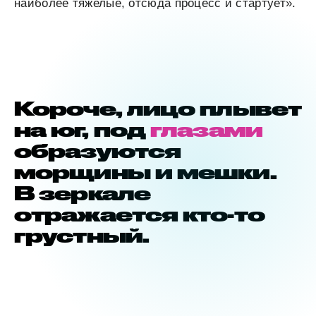
наиболее тяжелые, отсюда процесс и стартует».
Короче, лицо плывет
на юг, под
глазами
образуются
морщины и мешки.
В зеркале
отражается кто-то
грустный.